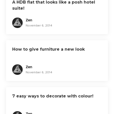
A HDB flat that looks like a posh hotel
o
suite!
n
Zen
November 6, 2014
How to give furniture a new look
Zen
November 6, 2014
7 easy ways to decorate with colour!