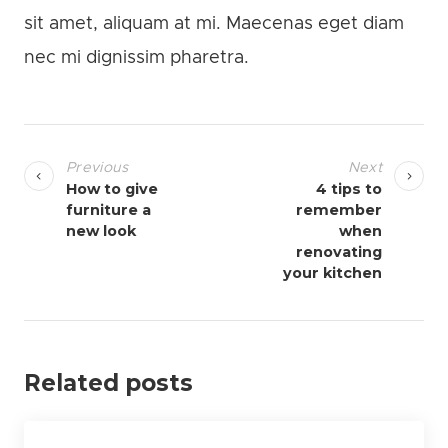
sit amet, aliquam at mi. Maecenas eget diam
nec mi dignissim pharetra.
P
o
Previous
Next
s
How to give
4 tips to
furniture a
remember
t
new look
when
n
renovating
a
your kitchen
v
i
g
Related posts
a
t
i